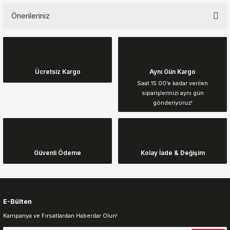
Önerileriniz
Yorum Yaz
Bu ürünün fiyat bilgisi, resim, ürün açıklamalarında ve diğer
konularda yetersiz gördüğünüz noktaları öneri formunu kullanarak
tarafımıza iletebilirsiniz.
Görüş ve önerileriniz için teşekkür ederiz.
Ücretsiz Kargo
Aynı Gün Kargo
Saat 15:00’e kadar verilen
siparişlerinizi aynı gün
Ürün resmi kalitesiz, bozuk veya görüntülenemiyor.
gönderiyoruz!
Ürün açıklamasında eksik bilgiler bulunuyor.
Ürün bilgilerinde hatalar bulunuyor.
Ürün fiyatı diğer sitelerden daha pahalı.
Güvenli Ödeme
Kolay İade & Değişim
Bu ürüne benzer farklı alternatifler olmalı.
E-Bülten
Kampanya ve Fırsatlardan Haberdar Olun!
Gönder