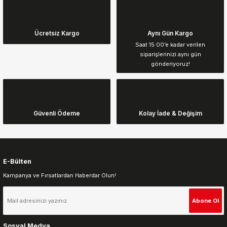
Bu ürünün fiyat bilgisi, resim, ürün açıklamalarında ve diğer
konularda yetersiz gördüğünüz noktaları öneri formunu kullanarak
tarafımıza iletebilirsiniz.
Görüş ve önerileriniz için teşekkür ederiz.
Ücretsiz Kargo
Aynı Gün Kargo
Saat 15:00’e kadar verilen
siparişlerinizi aynı gün
Ürün resmi kalitesiz, bozuk veya görüntülenemiyor.
gönderiyoruz!
Ürün açıklamasında eksik bilgiler bulunuyor.
Ürün bilgilerinde hatalar bulunuyor.
Ürün fiyatı diğer sitelerden daha pahalı.
Güvenli Ödeme
Kolay İade & Değişim
Bu ürüne benzer farklı alternatifler olmalı.
E-Bülten
Kampanya ve Fırsatlardan Haberdar Olun!
Gönder
Abone Ol
Sosyal Medya