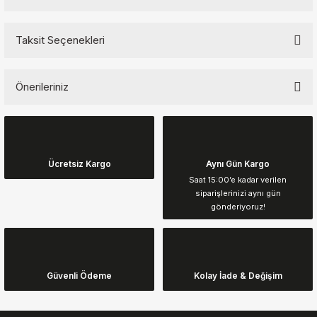
Taksit Seçenekleri
Bu ürüne ilk yorumu siz yapın!
Önerileriniz
Yorum Yaz
Bu ürünün fiyat bilgisi, resim, ürün açıklamalarında ve diğer
konularda yetersiz gördüğünüz noktaları öneri formunu kullanarak
tarafımıza iletebilirsiniz.
Görüş ve önerileriniz için teşekkür ederiz.
Ücretsiz Kargo
Aynı Gün Kargo
Saat 15:00’e kadar verilen
siparişlerinizi aynı gün
Ürün resmi kalitesiz, bozuk veya görüntülenemiyor.
gönderiyoruz!
Ürün açıklamasında eksik bilgiler bulunuyor.
Ürün bilgilerinde hatalar bulunuyor.
Ürün fiyatı diğer sitelerden daha pahalı.
Güvenli Ödeme
Kolay İade & Değişim
Bu ürüne benzer farklı alternatifler olmalı.