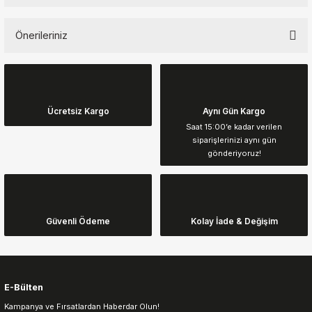
Bu ürüne ilk yorumu siz yapın!
Önerileriniz
Yorum Yaz
Bu ürünün fiyat bilgisi, resim, ürün açıklamalarında ve diğer
konularda yetersiz gördüğünüz noktaları öneri formunu kullanarak
tarafımıza iletebilirsiniz.
Görüş ve önerileriniz için teşekkür ederiz.
Ücretsiz Kargo
Aynı Gün Kargo
Saat 15:00’e kadar verilen
siparişlerinizi aynı gün
Ürün resmi kalitesiz, bozuk veya görüntülenemiyor.
gönderiyoruz!
Ürün açıklamasında eksik bilgiler bulunuyor.
Ürün bilgilerinde hatalar bulunuyor.
Ürün fiyatı diğer sitelerden daha pahalı.
Güvenli Ödeme
Kolay İade & Değişim
Bu ürüne benzer farklı alternatifler olmalı.
E-Bülten
Kampanya ve Fırsatlardan Haberdar Olun!