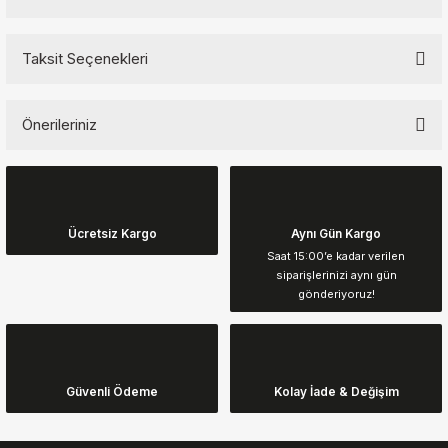
Taksit Seçenekleri
Bu ürüne ilk yorumu siz yapın!
Önerileriniz
Yorum Yaz
Bu ürünün fiyat bilgisi, resim, ürün açıklamalarında ve diğer
konularda yetersiz gördüğünüz noktaları öneri formunu kullanarak
tarafımıza iletebilirsiniz.
Görüş ve önerileriniz için teşekkür ederiz.
Ücretsiz Kargo
Aynı Gün Kargo
Saat 15:00’e kadar verilen
siparişlerinizi aynı gün
Ürün resmi kalitesiz, bozuk veya görüntülenemiyor.
gönderiyoruz!
Ürün açıklamasında eksik bilgiler bulunuyor.
Ürün bilgilerinde hatalar bulunuyor.
Ürün fiyatı diğer sitelerden daha pahalı.
Güvenli Ödeme
Kolay İade & Değişim
Bu ürüne benzer farklı alternatifler olmalı.