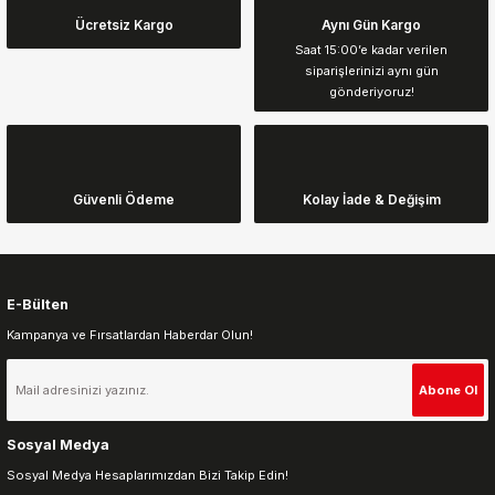
tarafımıza iletebilirsiniz.
Görüş ve önerileriniz için teşekkür ederiz.
Ücretsiz Kargo
Aynı Gün Kargo
Saat 15:00’e kadar verilen
siparişlerinizi aynı gün
Ürün resmi kalitesiz, bozuk veya görüntülenemiyor.
gönderiyoruz!
Ürün açıklamasında eksik bilgiler bulunuyor.
Ürün bilgilerinde hatalar bulunuyor.
Ürün fiyatı diğer sitelerden daha pahalı.
Güvenli Ödeme
Kolay İade & Değişim
Bu ürüne benzer farklı alternatifler olmalı.
E-Bülten
Kampanya ve Fırsatlardan Haberdar Olun!
Gönder
Abone Ol
Sosyal Medya
Sosyal Medya Hesaplarımızdan Bizi Takip Edin!