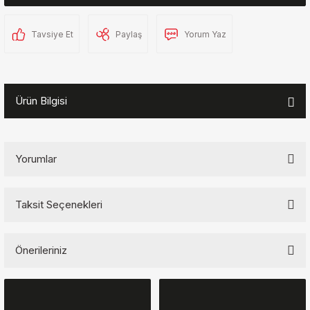
Tavsiye Et
Paylaş
Yorum Yaz
Ürün Bilgisi
Yorumlar
Taksit Seçenekleri
Bu ürüne ilk yorumu siz yapın!
Önerileriniz
Yorum Yaz
Bu ürünün fiyat bilgisi, resim, ürün açıklamalarında ve diğer
konularda yetersiz gördüğünüz noktaları öneri formunu kullanarak