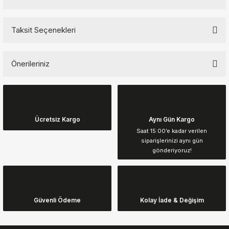
Taksit Seçenekleri
Bu ürüne ilk yorumu siz yapın!
Önerileriniz
Yorum Yaz
Bu ürünün fiyat bilgisi, resim, ürün açıklamalarında ve diğer
konularda yetersiz gördüğünüz noktaları öneri formunu kullanarak
tarafımıza iletebilirsiniz.
Görüş ve önerileriniz için teşekkür ederiz.
Ücretsiz Kargo
Aynı Gün Kargo
Saat 15:00’e kadar verilen
siparişlerinizi aynı gün
Ürün resmi kalitesiz, bozuk veya görüntülenemiyor.
gönderiyoruz!
Ürün açıklamasında eksik bilgiler bulunuyor.
Ürün bilgilerinde hatalar bulunuyor.
Ürün fiyatı diğer sitelerden daha pahalı.
Güvenli Ödeme
Kolay İade & Değişim
Bu ürüne benzer farklı alternatifler olmalı.