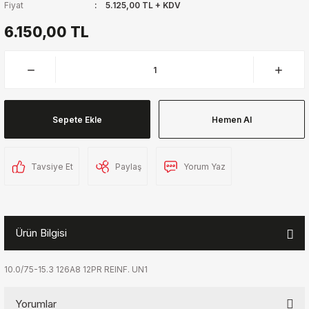
Fiyat
5.125,00 TL + KDV
6.150,00 TL
Sepete Ekle
Hemen Al
Tavsiye Et
Paylaş
Yorum Yaz
Ürün Bilgisi
10.0/75-15.3 126A8 12PR REINF. UN1
Yorumlar